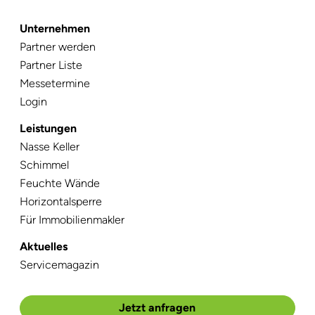
Unternehmen
Navigation
Partner werden
überspringen
Partner Liste
Messetermine
Login
Leistungen
Navigation
Nasse Keller
überspringen
Schimmel
Feuchte Wände
Horizontalsperre
Für Immobilienmakler
Aktuelles
Navigation
Servicemagazin
überspringen
Jetzt anfragen