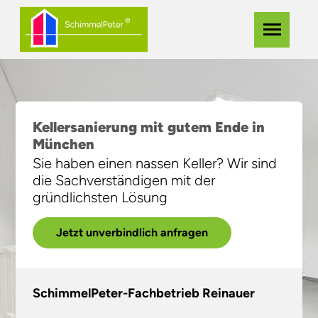
Zum
Navigation
Menü
Hauptinhalt
überspringe
springen
Kellersanierung mit gutem Ende in
München
Sie haben einen nassen Keller? Wir sind
die Sachverständigen mit der
gründlichsten Lösung
Jetzt unverbindlich anfragen
SchimmelPeter-Fachbetrieb Reinauer