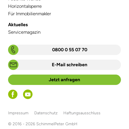
Horizontalsperre
Für Immobilienmakler
Aktuelles
Navigation
Servicemagazin
überspringen
0800 0 55 07 70
E-Mail schreiben
Jetzt anfragen
Navigation
Impressum
Datenschutz
Haftungsausschluss
überspringen
© 2016 - 2026 SchimmelPeter GmbH