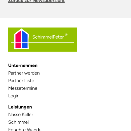
Zurück zur Newsübersicht
Unternehmen
Navigation
Partner werden
überspringen
Partner Liste
Messetermine
Login
Leistungen
Navigation
Nasse Keller
überspringen
Schimmel
Feuchte Wände