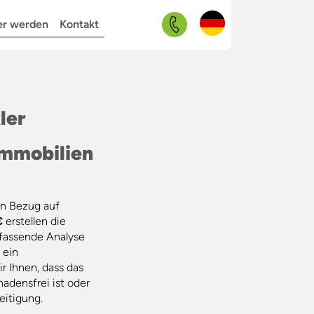
Navigation
er werden
Kontakt
überspringen
ler
Immobilien
in Bezug auf
€
erstellen die
fassende Analyse
 ein
r Ihnen, dass das
adensfrei ist oder
eitigung.