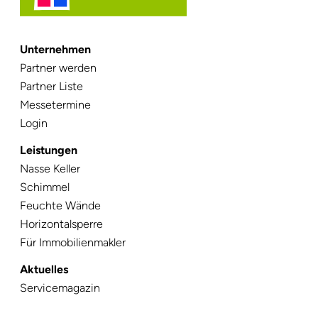
Unternehmen
Navigation
Partner werden
überspringen
Partner Liste
Messetermine
Login
Leistungen
Navigation
Nasse Keller
überspringen
Schimmel
Feuchte Wände
Horizontalsperre
Für Immobilienmakler
Aktuelles
Navigation
Servicemagazin
überspringen