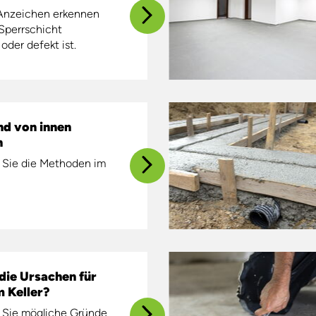
Anzeichen
erkennen
Sperrschicht
oder
defekt
ist
.
nd von innen
n
n Sie die Methoden im
die Ursachen für
 Keller?
n Sie mögliche Gründe