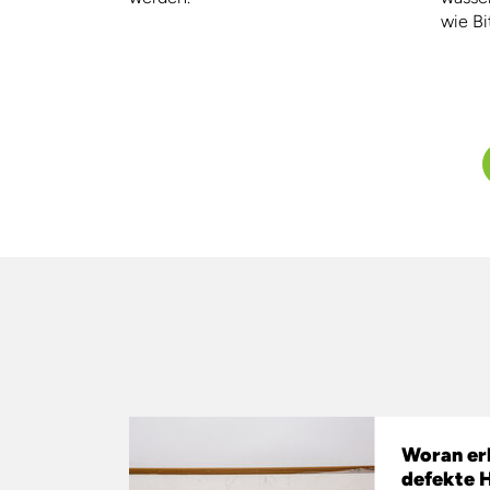
wie Bi
Woran er
defekte H