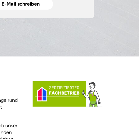
E-Mail schreiben
nge rund
t
eb unser
Kunden