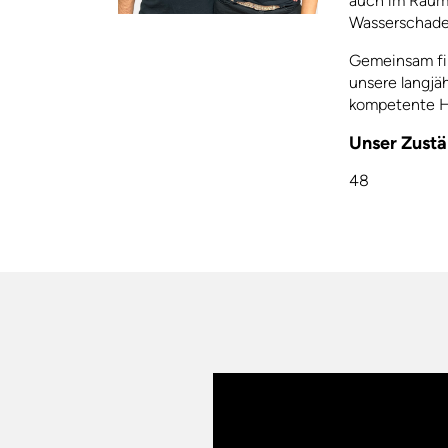
auch im Raum
Wasserschad
Gemeinsam fin
unsere langjäh
kompetente 
Unser Zustä
48