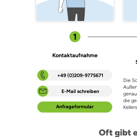
1
Kontaktaufnahme
+49 (0)209-9775671
Die S
Außen
E-Mail schreiben
genaue
die g
Anfrageformular
Kellers
Oft gibt 