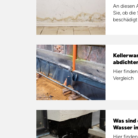
An
diesen
Sie
,
ob
die
beschädigt
Kellerwa
abdichte
Hier finde
Vergleich
Was sind 
Wasser im
Hier finde