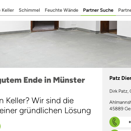
 Keller
Schimmel
Feuchte Wände
Partner Suche
Partn
gutem Ende in Münster
Patz Die
Dirk Patz,
 Keller? Wir sind die
Ahlmanns
einer gründlichen Lösung
45889 Gel
+