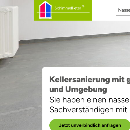
Zum
Hauptinhalt
Navigation
Nasse
springen
überspringen
Kellersanierung mit 
und Umgebung
Sie haben einen nassen
Sachverständigen mit 
Jetzt unverbindlich anfragen