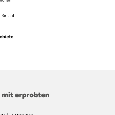
eichen
.
 Sie auf
gebiete
 mit erprobten
en für genaue