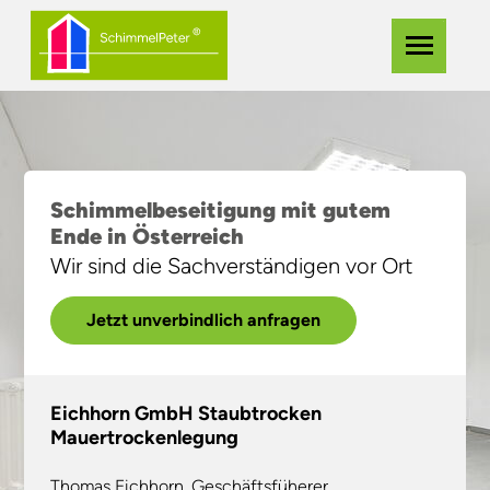
Zum
Navigation
Menü
Hauptinhalt
überspringe
springen
Schimmelbeseitigung mit gutem
Ende in Österreich
Wir sind die Sachverständigen vor Ort
Jetzt unverbindlich anfragen
Eichhorn GmbH Staubtrocken
Mauertrockenlegung
Thomas Eichhorn, Geschäftsfüherer