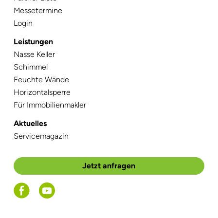
Messetermine
Login
Leistungen
Navigation
Nasse Keller
überspringen
Schimmel
Feuchte Wände
Horizontalsperre
Für Immobilienmakler
Aktuelles
Navigation
Servicemagazin
überspringen
Jetzt anfragen