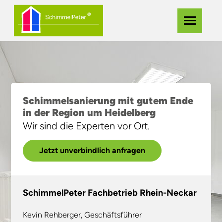
Zum
Navigation
Menü
Hauptinhalt
überspringe
springen
Schimmelsanierung mit gutem Ende
in der Region um Heidelberg
Wir sind die Experten vor Ort.
Jetzt unverbindlich anfragen
SchimmelPeter Fachbetrieb Rhein-Neckar
Kevin Rehberger, Geschäftsführer