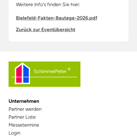
Weitere Info's finden Sie hier:
Bielefeld-Fakten-Bautage-2026.pdf
Zurück zur Eventübersicht
Unternehmen
Navigation
Partner werden
überspringen
Partner Liste
Messetermine
Login