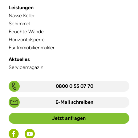
Leistungen
Navigation
Nasse Keller
überspringen
Schimmel
Feuchte Wände
Horizontalsperre
Für Immobilienmakler
Aktuelles
Navigation
Servicemagazin
überspringen
0800 0 55 07 70
E-Mail schreiben
Jetzt anfragen