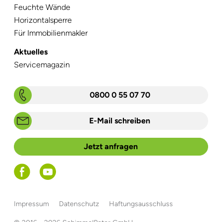
Feuchte Wände
Horizontalsperre
Für Immobilienmakler
Aktuelles
Navigation
Servicemagazin
überspringen
0800 0 55 07 70
E-Mail schreiben
Jetzt anfragen
Navigation
Impressum
Datenschutz
Haftungsausschluss
überspringen