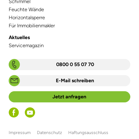
Schimmel
Feuchte Wände
Horizontalsperre
Für Immobilienmakler
Aktuelles
Navigation
Servicemagazin
überspringen
0800 0 55 07 70
E-Mail schreiben
Jetzt anfragen
Navigation
Impressum
Datenschutz
Haftungsausschluss
überspringen