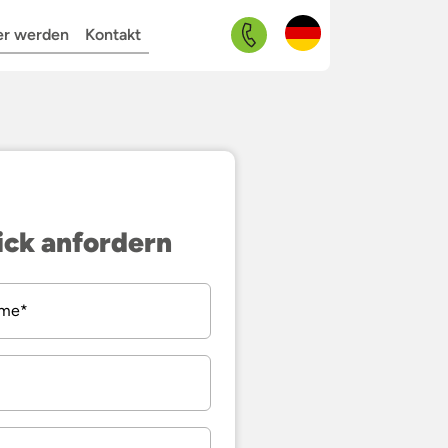
Navigation
er werden
Kontakt
überspringen
ick anfordern
eld
ame
*