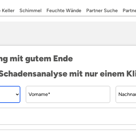
 Keller
Schimmel
Feuchte Wände
Partner Suche
Partn
ng mit gutem Ende
Schadensanalyse mit nur einem Kl
Pflichtfeld
Pflichtf
Vorname
*
Nachn