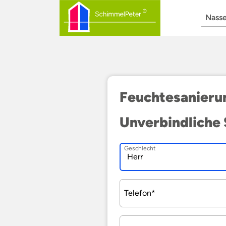
Zum
Hauptinhalt
Navigation
Nasse
springen
überspringen
Feuchtesanieru
Unverbindliche 
Geschlecht
Pflichtfeld
Telefon
*